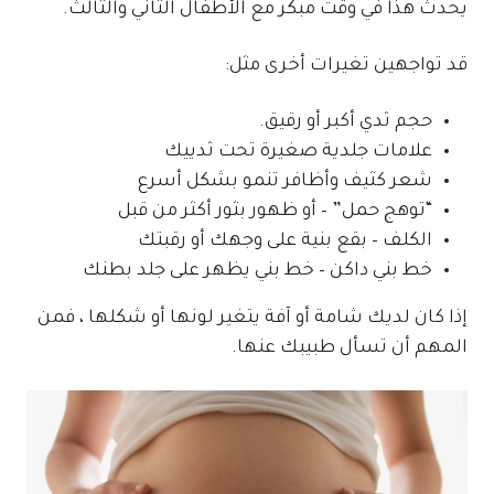
يحدث هذا في وقت مبكر مع الأطفال الثاني والثالث.
قد تواجهين تغيرات أخرى مثل:
حجم ثدي أكبر أو رقيق.
علامات جلدية صغيرة تحت ثدييك
شعر كثيف وأظافر تنمو بشكل أسرع
“توهج حمل” – أو ظهور بثور أكثر من قبل
الكلف – بقع بنية على وجهك أو رقبتك
خط بني داكن – خط بني يظهر على جلد بطنك
إذا كان لديك شامة أو آفة يتغير لونها أو شكلها ، فمن
المهم أن تسأل طبيبك عنها.