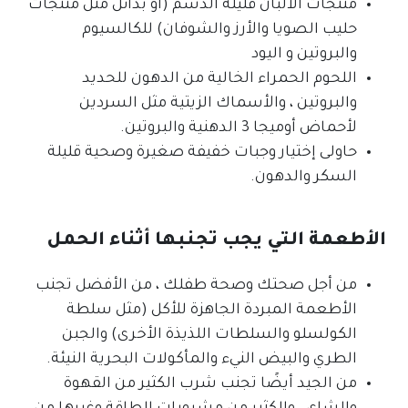
منتجات الألبان قليلة الدسم (أو بدائل مثل منتجات
حليب الصويا والأرز والشوفان) للكالسيوم
والبروتين و اليود
اللحوم الحمراء الخالية من الدهون للحديد
والبروتين ، والأسماك الزيتية مثل السردين
لأحماض أوميجا 3 الدهنية والبروتين.
حاولى إختيار وجبات خفيفة صغيرة وصحية قليلة
السكر والدهون.
الأطعمة التي يجب تجنبها أثناء الحمل
من أجل صحتك وصحة طفلك ، من الأفضل تجنب
الأطعمة المبردة الجاهزة للأكل (مثل سلطة
الكولسلو والسلطات اللذيذة الأخرى) والجبن
الطري والبيض النيء والمأكولات البحرية النيئة.
من الجيد أيضًا تجنب شرب الكثير من القهوة