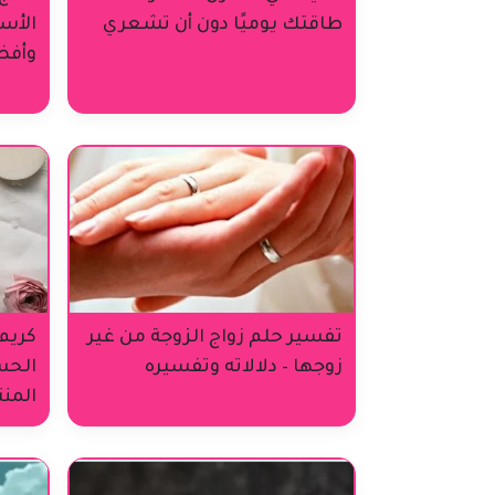
طاقتك يوميًا دون أن تشعري
الأس
وأفض
تفسير حلم زواج الزوجة من غير
كريم 
زوجها – دلالاته وتفسيره
الحس
المنت