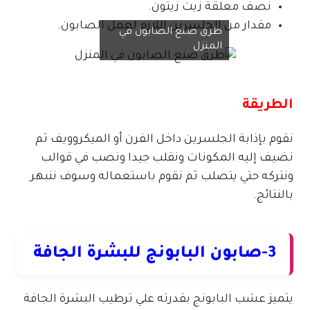
نصف معلقة زيت زيتون.
مقدار من الجلسرين اللازم لعمل الصابون.
طرق صنع الصابون في
المنزل
الطريقة
نقوم بإذابة الجلسرين داخل الفرن أو الميكروويف ثم
نضيف إليه المكونات ونقلب جيدا ونصب في قوالب
ونتركه حتي يتصلب ثم نقوم باستعماله وسوف ننبهر
بالنتائج.
3-صابون البابونج للبشرة الجافة
يتميز عشب البابونج بقدرته علي ترطيب البشرة الجافة