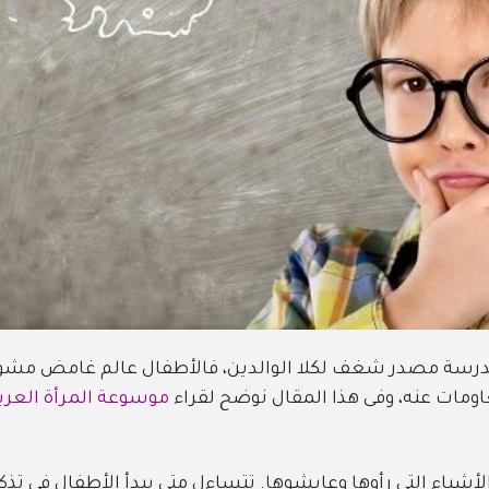
لمدرسة مصدر شغف لكلا الوالدين، فالأطفال عالم غامض مش
اومات عنه، وفى هذا المقال نوضح لقراء
موسوعة المرأة العرب
أشياء التي رأوها وعايشوها. تتساءل متى يبدأ الأطفال في تذك