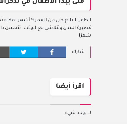
متى يبدأ الأطفال في تذكرال
الطفل البالغ حتى من 
شهرًا.
شارك
اقرأ أيضا
لا يوجد شيء