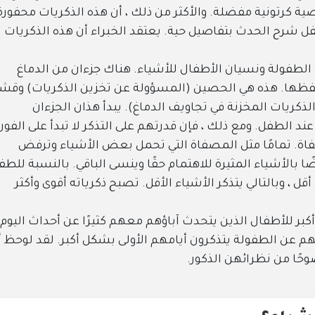
ية كرتونية مفضلة. والأكثر من ذلك ، أن هذه الذكريات محفورة
 شرح الحدث بتفاصيل حية. يعتقد الخبراء أن هذه الذكريات
الطفولة ونسيان الأطفال للأشياء. هناك جزءان من الدماغ
 وحفظها. هذه هي الحصين (المسؤولة عن تخزين الذكريات) وقش
ريات المخزنة في تجاويف الدماغ). يبدأ هذان الجزءان
د الطفل. ومع ذلك ، فإن قدرتهم على التذكر لا تبدأ على الفور.
صفاة. تمامًا مثل المصفاة التي تحمل بعض الأشياء وترفض
 بالأشياء المثيرة للاهتمام حقًا وينسى الباقي. بالنسبة للطف
قل ، وبالتالي يتذكر الأشياء الأقل. تصبح ذكرياته أقوى وأكثر
كبر للأطفال الذين يتحدث آباؤهم معهم كثيرًا عن أحداث اليوم.
م عن الطفولة يتذكرون أيامهم الأولى بشكل أكبر. لقد لوحظ أ
ضوحًا من نظرائهن الذكور.