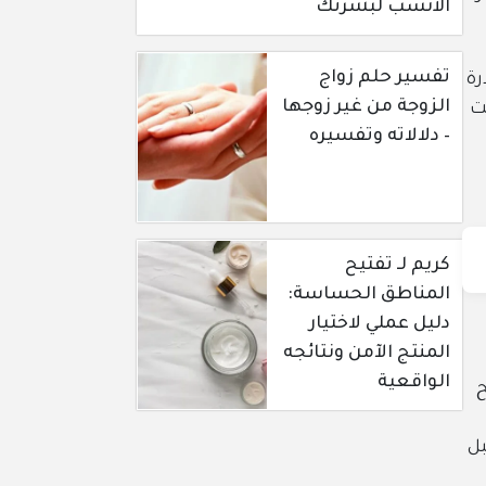
الأنسب لبشرتك
تفسير حلم زواج
رة
الزوجة من غير زوجها
ت
– دلالاته وتفسيره
كريم لـ تفتيح
المناطق الحساسة:
دليل عملي لاختيار
المنتج الآمن ونتائجه
الواقعية
ح
بل