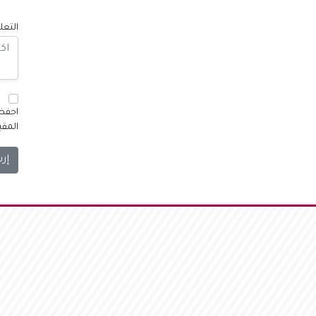
التعل
احفظ 
المقب