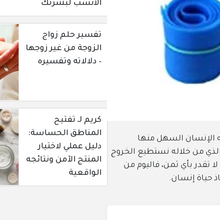
الأنسب لبشرتك
تفسير حلم زواج
الزوجة من غير زوجها
– دلالاته وتفسيره
كريم لـ تفتيح
المناطق الحساسة:
لسهل منها
دليل عملي لاختيار
ه نستطيع الخروج
المنتج الآمن ونتائجه
من، فاليوم من
الواقعية
.