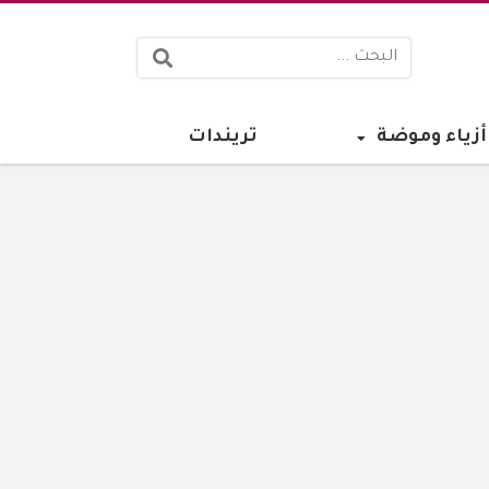
ث:
ة
تريندات