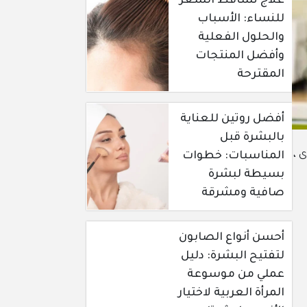
علاج تساقط الشعر
للنساء: الأسباب
والحلول الفعلية
وأفضل المنتجات
المقترحة
أفضل روتين للعناية
بالبشرة قبل
 ،
المناسبات: خطوات
بسيطة لبشرة
صافية ومشرقة
أحسن أنواع الصابون
لتفتيح البشرة: دليل
عملي من موسوعة
المرأة العربية لاختيار