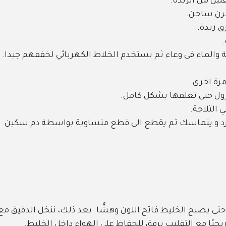
ل من الزبدة.
فرن ساخن.
 زبدة.
.
الماء فى وعاء ثم نستخدم الخلاط الكهربائي لخفقهم جيدا.
رة اخرى.
ول حتى تغلفها بشكل كامل.
 الثلاجة.
برد و يتماسك ثم يقطع الى قطع متساوية بواسطة دم سكين
حتى يصبح الخليط فاتح اللون وهشًّا. بعد ذلك، ننخل الدقيق مع
ريجيًا مع التقليب برفق للحفاظ على الهواء داخل الخليط.