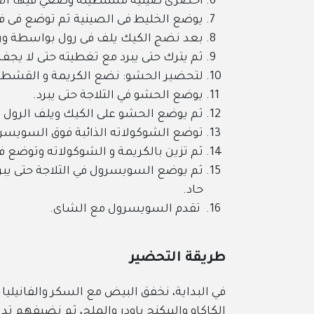
احضرى صينية مستطيله وضعي فيها القلي
يوضع الخليط فى الصينية ثم توضع فى 
بعد نضج الكيك يلف فى رول بواسطة ورق
ثم يترك حتى يبرد مع تغطيته حتى لا يجف
لتحضير الحشو: نضع الكريمة و القشطة و
يوضع الحشو في الثلاجة حتى يبرد.
ثم يوضع الحشو على الكيك ويلف الرول م
توضع الشوكولاته الذائبة فوق السويسر
ثم تزين بالكريمة و الشوكولاته وتوضع في
ثم يوضع السويسرول في الثلاجة حتى ي
حاد.
تقدم السويسرول مع الشاى.
طريقة التحضير
في البداية، نخفق البيض مع السكر والفانيليا 
الكاكاو والبيكنج باودر والملح، ثم نضيفهم تد