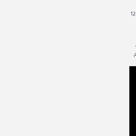
بعدها، نفرد العجينة في صينية مبطنة بورق الزبدة، ثم نخبزها في فرن مسخّن مسبقًا على 180 درجة لمدة 10–12
.