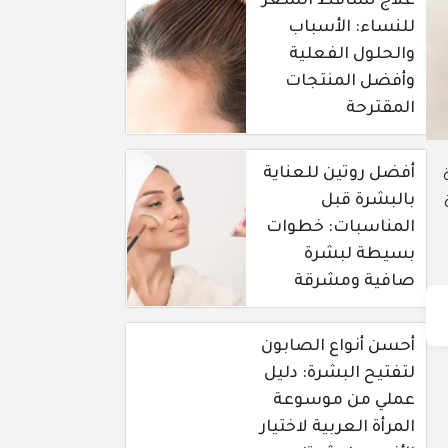
علاج تساقط الشعر
للنساء: الأسباب
والحلول الفعلية
وأفضل المنتجات
المقترحة
أفضل روتين للعناية
بالبشرة قبل
المناسبات: خطوات
بسيطة لبشرة
صافية ومشرقة
أحسن أنواع الصابون
لتفتيح البشرة: دليل
عملي من موسوعة
المرأة العربية لاختيار