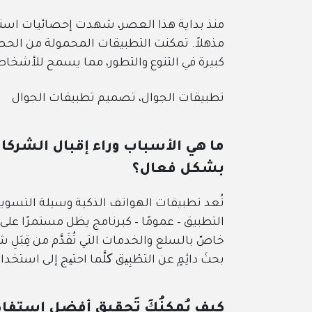
منذ بداية هذا العصر، شهدت إحصائيات استخد
مذهلاً. تمكنت التطبيقات المحمولة من الح
كبيرة في التنوع والتطور، مما يسمح للأشخا
تطبيقات الجوال، تصميم تطبيقات الجوال
ما هي الأسباب وراء إقبال الشر
بشكل فعال؟
تُعد تطبيقات الهواتف الذكية وسيلة التسويق
خاصّ بالسلع والخدمات التي تُقَدَّم من قِبَل
بحثَ دائِمٍ عن التطْبِیق کلَّما احتیج إلى استخدا
كيف يُمكنُكَ تَحقيق أفضل استِفادةٍ