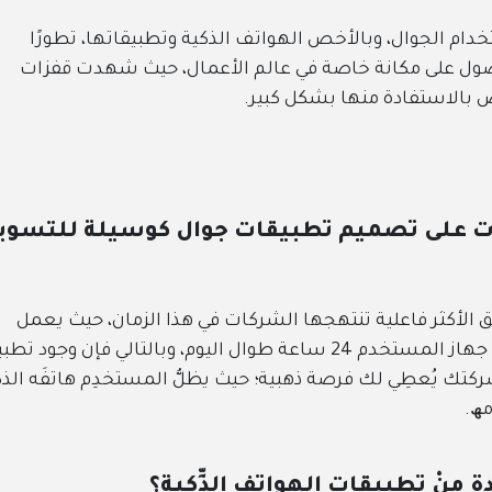
ام الجوال، وبالأخص الهواتف الذكية وتطبيقاتها، تطورًا
صول على مكانة خاصة في عالم الأعمال، حيث شهدت قفزات
ص بالاستفادة منها بشكل كبير.
كات على تصميم تطبيقات جوال كوسيلة للتسوي
 الأكثر فاعلية تنتهجها الشركات في هذا الزمان، حيث يعمل
التطبيق – عمومًا – كبرنامج يظل مستمرًا على جهاز المستخدم 24 ساعة طوال اليوم، وبالتالي فإن وجود ت
ِ شركتك يُعطِي لك فرصة ذهبية؛ حيث يظلُّ المستخدِم هاتفَه الذ
مھ.
 مِنْ تطبيقات الهواتِف الذِّكية؟