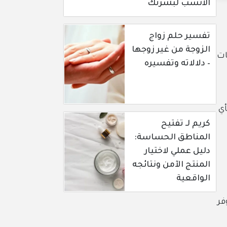
الأنسب لبشرتك
تفسير حلم زواج
الزوجة من غير زوجها
ات
– دلالاته وتفسيره
أي
كريم لـ تفتيح
المناطق الحساسة:
دليل عملي لاختيار
المنتج الآمن ونتائجه
الواقعية
فر