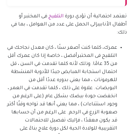
تعتمد احتمالية أن تؤدي دورة
التلقيح
فى المختبر أو
أطفال الأنابيبإلى الحمل على عدد من العوامل ، بما في
ذلك:
عمرك، كلما كنت أصغر سنًا ، كان معدل نجاحك في
التلقيح فى المختبرأفضل ، خاصة إذا كان عمرك أقل
من 35 عامًا. وذلك لأنه كلما تقدمت في السن ، قل
احتمال استجابة المبايض جيدًا للأدوية المنشطة
للهرمونات ، مما يعني بدوره عددًا أقل من
البويضات. علاوة على ذلك ، كلما تقدمت في العمر ،
انخفضت جودة بيضك بشكل عام (على الرغم من
وجود استثناءات) ، مما يعني أنها قد تواجه وقتًا أكثر
صعوبة الزرع في الرحم. على الرغم من أن حسابها
قد يكون معقدًا ، فإليك تفصيل للاحتمالات
التقريبية للولادة الحية لكل دورة علاج بناءً على