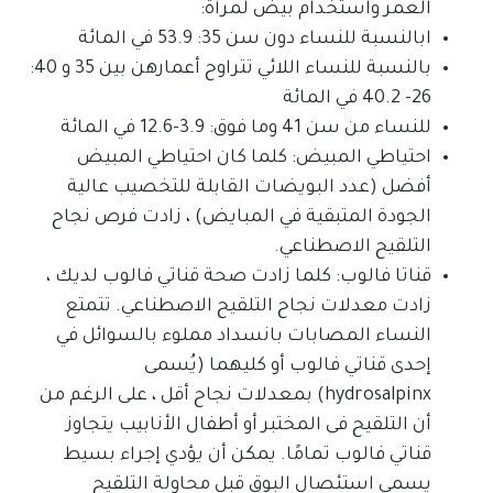
العمر واستخدام بيض لمرأة:
ابالنسبة للنساء دون سن 35: 53.9 في المائة
بالنسبة للنساء اللائي تتراوح أعمارهن بين 35 و 40:
26- 40.2 في المائة
للنساء من سن 41 وما فوق: 3.9-12.6 في المائة
احتياطي المبيض: كلما كان احتياطي المبيض
أفضل (عدد البويضات القابلة للتخصيب عالية
الجودة المتبقية في المبايض) ، زادت فرص نجاح
التلقيح الاصطناعي.
قناتا فالوب: كلما زادت صحة قناتي فالوب لديك ،
زادت معدلات نجاح التلقيح الاصطناعي. تتمتع
النساء المصابات بانسداد مملوء بالسوائل في
إحدى قناتي فالوب أو كليهما (يُسمى
hydrosalpinx) بمعدلات نجاح أقل ، على الرغم من
أن التلقيح فى المختبر أو أطفال الأنابيب يتجاوز
قناتي فالوب تمامًا. يمكن أن يؤدي إجراء بسيط
يسمى استئصال البوق قبل محاولة التلقيح