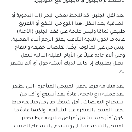
باستخدام تايلينول أو تايلينول مع الكوديين.
بعد نقل الجنين. قد تلاحظ بعض الإفرازات الدموية أو
الصافية بعد النقل. هذا النوع من التبقع أو التفريغ
طبيعي تمامًا وليس علامة على فقد الجنين (الأجنة).
عادة ما تكون نتيجة التلاعب بعنق الرحم أثناء العملية.
ليس من غير المألوف أيضًا: تقلصات خفيفة وانتفاخ
وحتى آلام حادة قليلاً في الأيام القليلة التالية للنقل.
اتصل بطبيبك إذا كانت لديك أسئلة حول أي ألم تشعر
به.
يُعد متلازمة فرط تحفيز المبيض المتأخرة ، التي تظهر
بعد عملية زرع ناجحة ، عادةً بعد أسبوع أو أكثر من
استخراج البويضات ، أقل شيوعًا حتى من متلازمة فرط
تحفيز المبيض المبكرة غير الشائعة ، ولكنها عادةً ما
تكون أكثر حدة. تشمل أعراض متلازمة فرط تحفيز
المبيض الشديدة ما يلي وتستدعي استدعاء الطبيب