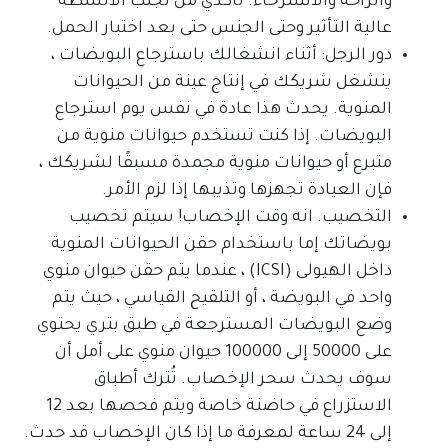
والراحة والاسترخاء. تأكدي من تجنب الأنشطة
عالية التأثير وحتى الجنس حتى بعد اختبار الحمل.
دور الرجل: أثناء انشغالك باسترجاع البويضات ،
ينشغل شريكك في إنتاج عينة من الحيوانات
المنوية. يحدث هذا عادة في نفس يوم استرجاع
البويضات. إذا كنت تستخدم حيوانات منوية من
متبرع أو حيوانات منوية مجمدة مسبقًا لشريكك ،
فإن العيادة تجهزها وتذيبها إذا لزم الأمر.
التخصيب. انه وقت الإخصاب! سيتم تخصيب
بويضاتك إما باستخدام حقن الحيوانات المنوية
داخل الهيولى (ICSI) ، عندما يتم حقن حيوان منوي
واحد في البويضة ، أو التلقيح القياسي ، حيث يتم
وضع البويضات المسترجعة في طبق بتري يحتوي
على 50000 إلى 100000 حيوان منوي على أمل أن
سوف يحدث سحر الإخصاب. تُترك أطباق
الاستزراع في حاضنة خاصة ويتم فحصها بعد 12
إلى 24 ساعة لمعرفة ما إذا كان الإخصاب قد حدث.