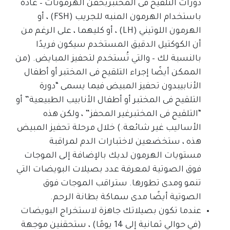
دورات التلقيح فى المختبربحقن الهرمونات – عادةً
باستخدام الهرمون المنبه للجريب (FSH) ، أو
الهرمون اللوتيني (LH) ، أو كليهما ، على الرغم من
أن الكوكتيل الدقيق المستخدم سيكون فريدًا
بالنسبة لك – والتي تُستخدم لتحفيز المبايض. (من
الممكن أيضًا إجراء التلقيح فى المختبر أو أطفال
الأنابيبدون تحفيز المبيض فيما يسمى “دورة
التلقيح فى المختبر أو أطفال الأنابيب الطبيعية” أو
“التلقيح فى المختبرغير المحفز” ، ولكن هذه
الأساليب غير شائعة.) خلال مرحلة تحفيز المبيض
هذه ، ستخضعين لاختبارات الدم لمراقبة
مستويات الهرمون لديك بالإضافة إلى الموجات
فوق الصوتية لمعرفة عدد بصيلات البويضات التي
تنمو ومدى تطورها. ستراقب الموجات فوق
الصوتية أيضًا مدى سماكة بطانة الرحم.
عندما تكون بصيلاتك جاهزة لاستخراج البويضات
(في حوالي ثمانية إلى 14 يومًا) ، ستحقنين موجهة