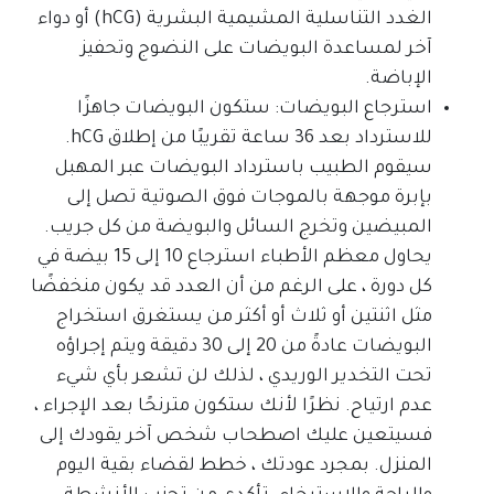
الغدد التناسلية المشيمية البشرية (hCG) أو دواء
آخر لمساعدة البويضات على النضوج وتحفيز
الإباضة.
استرجاع البويضات: ستكون البويضات جاهزًا
للاسترداد بعد 36 ساعة تقريبًا من إطلاق hCG.
سيقوم الطبيب باسترداد البويضات عبر المهبل
بإبرة موجهة بالموجات فوق الصوتية تصل إلى
المبيضين وتخرج السائل والبويضة من كل جريب.
يحاول معظم الأطباء استرجاع 10 إلى 15 بيضة في
كل دورة ، على الرغم من أن العدد قد يكون منخفضًا
مثل اثنتين أو ثلاث أو أكثر من يستغرق استخراج
البويضات عادةً من 20 إلى 30 دقيقة ويتم إجراؤه
تحت التخدير الوريدي ، لذلك لن تشعر بأي شيء
عدم ارتياح. نظرًا لأنك ستكون مترنحًا بعد الإجراء ،
فسيتعين عليك اصطحاب شخص آخر يقودك إلى
المنزل. بمجرد عودتك ، خطط لقضاء بقية اليوم