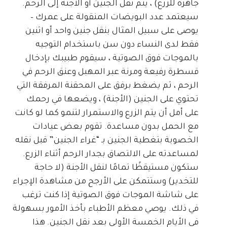
جاهزة للزرع) ، يتم نقل الجنين أو الأجنة إلى الرحم.
سيعتمد عدد البويضات المنقولة على عمرك –
يوصى على سبيل المثال بنقل جنين واحد أو اثنين
فقط لدى النساء دون سن باستخدام التوجيه
بالموجات فوق الصوتية ، سيقوم طبيبك بإدخال
قسطرة رفيعة ومرنة عبر المهبل وعنق الرحم في
الرحم ، ثم يضغط برفق على المحقنة المرفقة التي
تحتوي على الجنين (الأجنة) ، ويضعها في رحمك
على أمل أن يتم الزرع والاستمرار لتنمو كما لو كانت
مع الحمل بدون مساعدة. تقوم بعض عيادات
الخصوبة بتغطية الجنين بـ “غراء الجنين” قبل نقله
لمساعدته على الالتصاق بجدار الرحم أثناء الزرع.
ستكون مستيقظًا تمامًا لنقل الأجنة (لا حاجة
للتخدير) وستتمكن على الأرجح من مشاهدة الإجراء
على شاشة الموجات فوق الصوتية إذا كنت ترغب
في ذلك. يوصي معظم الأطباء بأخذ الأمور بسهولة
في الأيام الخمسة الأولى بعد نقل الجنين. هذا