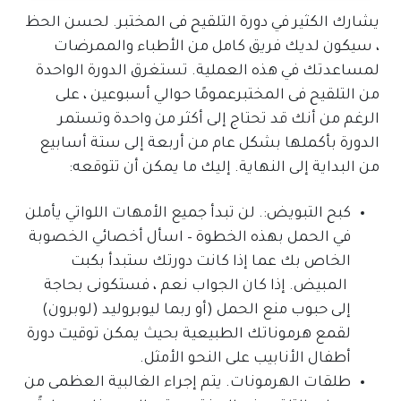
يشارك الكثير في دورة التلقيح فى المختبر. لحسن الحظ
، سيكون لديك فريق كامل من الأطباء والممرضات
لمساعدتك في هذه العملية. تستغرق الدورة الواحدة
من التلقيح فى المختبرعمومًا حوالي أسبوعين ، على
الرغم من أنك قد تحتاج إلى أكثر من واحدة وتستمر
الدورة بأكملها بشكل عام من أربعة إلى ستة أسابيع
من البداية إلى النهاية. إليك ما يمكن أن تتوقعه:
كبح التبويض:. لن تبدأ جميع الأمهات اللواتي يأملن
في الحمل بهذه الخطوة – اسأل أخصائي الخصوبة
الخاص بك عما إذا كانت دورتك ستبدأ بكبت
المبيض. إذا كان الجواب نعم ، فستكونى بحاجة
إلى حبوب منع الحمل (أو ربما ليوبروليد (لوبرون)
لقمع هرموناتك الطبيعية بحيث يمكن توقيت دورة
أطفال الأنابيب على النحو الأمثل.
طلقات الهرمونات. يتم إجراء الغالبية العظمى من