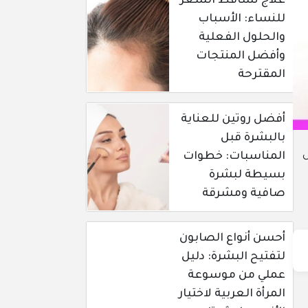
علاج تساقط الشعر
للنساء: الأسباب
والحلول الفعلية
وأفضل المنتجات
المقترحة
أفضل روتين للعناية
بالبشرة قبل
المناسبات: خطوات
بسيطة لبشرة
صافية ومشرقة
أحسن أنواع الصابون
لتفتيح البشرة: دليل
عملي من موسوعة
المرأة العربية لاختيار