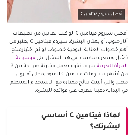
أفضل سيروم فيتامين C
أفضل سيروم فيتامين C لو كنت تعانين من تصبغات
آثار حبوب، أو بهتان البشرة، سيروم فيتامين C يعتبر من
أهم خطوات العناية اليومية خصوصًا لو تم اختيارمنتج
فعّال وسعره مناسب. في هذا المقال على
موسوعة
المرأة العربية
سوف نقوم بعمل مقارنة صريحة بين 3
من أشهر سيرومات فيتامين C المتوفرة على أمازون
مصر، والتي أثبتت نتائج ممتازة مع الاستخدام المنتظم
في البداية دعينا نتعرف على فوائده للبشرة.
لماذا فيتامين C أساسي
لبشرتك؟