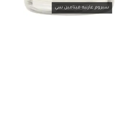
سيروم غارنيه فيتامين سي