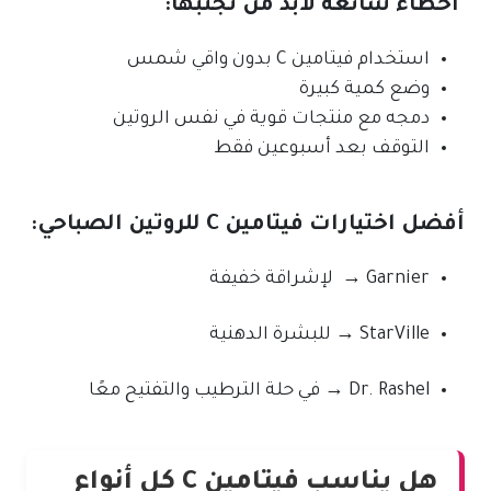
أخطاء شائعة لابد من تجنبها:
استخدام فيتامين C بدون واقي شمس
وضع كمية كبيرة
دمجه مع منتجات قوية في نفس الروتين
التوقف بعد أسبوعين فقط
أفضل اختيارات فيتامين C للروتين الصباحي:
Garnier → لإشراقة خفيفة
StarVille → للبشرة الدهنية
Dr. Rashel → في حلة الترطيب والتفتيح معًا
هل يناسب فيتامين C كل أنواع