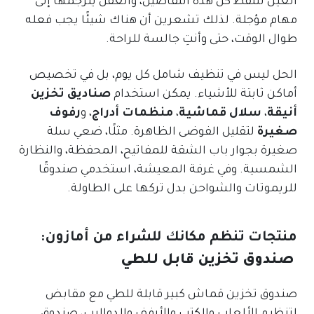
العين تلتقط كل هذه التفاصيل، والعقل يترجمها إلى
مهام مؤجلة. لذلك تشعرين أن هناك شيئًا يجب فعله
طوال الوقت، حتى وأنتِ جالسة للراحة.
الحل ليس في تنظيف شامل كل يوم، بل في تخصيص
أماكن ثابتة للأشياء. يمكن استخدام
صناديق تخزين
أنيقة
،
سلال قماشية
،
منظمات أدراج
، و
رفوف
صغيرة
لتقليل الفوضى الظاهرة. مثلًا، ضعي سلة
صغيرة بجوار باب الشقة للمفاتيح، المحفظة، والنظارة
الشمسية. وفي غرفة المعيشة، استخدمي صندوقًا
للريموتات والشواحن بدل تركها على الطاولة.
منتجات تنظم مكانك للشراء من أمازون:
صندوق تخزين قابل للطي
صندوق تخزين قماش كبير قابلة للطي مع مقابض