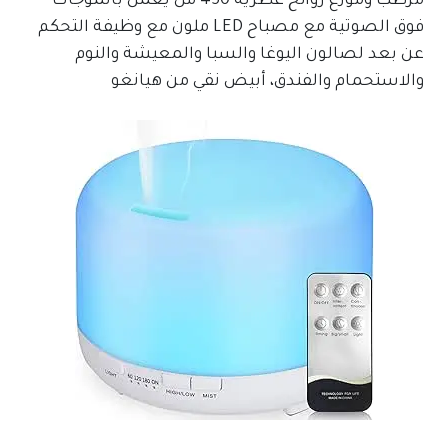
مرطب وموزع روائح عطرية 450 مل يعمل بالموجات
فوق الصوتية مع مصباح LED ملون مع وظيفة التحكم
عن بعد لصالون اليوغا والسبا والمعيشة والنوم
والاستحمام والفندق، أبيض نقي من هيانغو