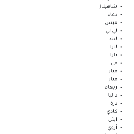
شاهيناز
دعاء
ميس
لي لي
ليندا
لارا
يارا
مي
ميار
منار
ريهام
داليا
درة
كادي
آيتن
أروي