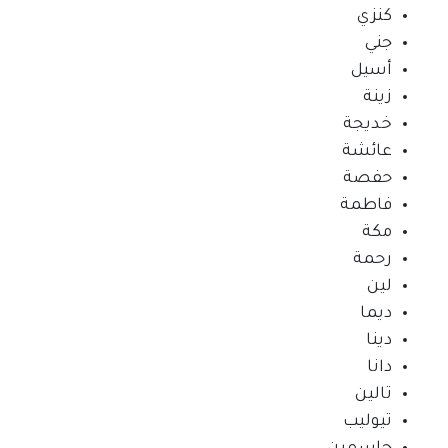
كنزي
جني
أسيل
زينة
خديجة
عائشة
حفصة
فاطمة
مكة
رحمة
لين
ديما
دينا
دانا
تالين
تيوليب