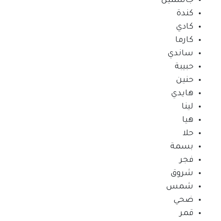
جاسمين
كندة
كادي
كارما
ساندي
حبيبة
حنين
هايدي
لينا
هيا
حلا
بسمة
فجر
شروق
شمس
ضحي
قمر