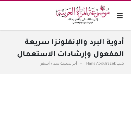
أدوية البرد والإنفلونزا سريعة
المفعول وإرشادات الاستعمال
كتب
Hana Abdulrazek
آخر تحديث
منذ 7 أشهر