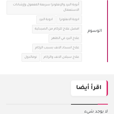
أدوية البرد والإنفلونزا سريعة المفعول وإرشادات
الاستعمال
ادوية الانفلونزا
ادوية البرد
افضل علاج للزكام من الصيدلية
الوسوم
علاج البرد في الظهر
علاج انسداد الانف بسبب الزكام
علاج سيلان الانف والزكام
نوفالدول
اقرأ أيضا
لا يوجد شيء