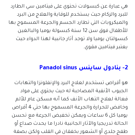
هي عبارة عن كبسولات تحتوي على فيتامين سي الطارد
للبرد والزكام حيث يستخدم للوقاية والعلاج من البرد
والميكروبات التي تطارد الجسم والجرعة المسموح بها
للأطفال فوق سن 12 سنة كبسولة يوميا والبالغين
كبسولتان يوميا ولا توجد آثار جانبية لهذا الدواء حيث
يعتبر فيتامين مقوي.
2- بنادول ساينس Panadol sinus
هو أقراص تستخدم لعلاج البرد والإنفلونزا والتهابات
الجيوب الأنفية المصاحبة له حيث يحتوي على مواد
فعالة لعلاج التهاب الأنف كما أنه مسكن عام للألم
وخافض للحرارة والجرعة المسموح بها حتي 4 أقراص
يوميا كل 6 ساعات ويمكن تخفيض الجرعة مع تحسن
الحالة تدريجيا والآثار الجانبية نادرا ما يحدث صداع أو
طفح جلدي أو الشعور بخفقان في القلب ولكن بصفة