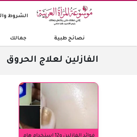
الشروط وال
نصائح طبية
جمالك
الفازلين لعلاج الحروق
فوائد الفازلين و12 استخدام هام