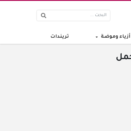
البحث:
أزياء وموضة
تريندات
حمل