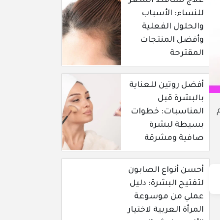
علاج تساقط الشعر
للنساء: الأسباب
والحلول الفعلية
وأفضل المنتجات
المقترحة
أفضل روتين للعناية
بالبشرة قبل
المناسبات: خطوات
بسيطة لبشرة
صافية ومشرقة
أحسن أنواع الصابون
لتفتيح البشرة: دليل
عملي من موسوعة
المرأة العربية لاختيار